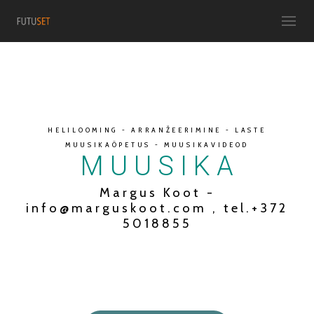
HELILOOMING - ARRANŽEERIMINE - LASTE
MUUSIKAÕPETUS - MUUSIKAVIDEOD
M U U S I K A
Margus Koot -
info@marguskoot.com , tel.+372
5018855